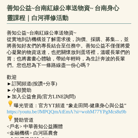
善知公益~台南紅線公車送物資~ 台南身心
靈課程｜白河禪修活動
善知公益~台南紅線公車送物資~
從實地到訪機構並了解需求後，詢價、採購、募集...，並
將善知好友們的專長結合至任務中。善知公益不僅僅將愛
心凝聚的物資送達，也把關懷放到蛋塔裡，溫暖長輩們的
胃；也將書畫心體驗，帶給年輕時，為生計奔波的長輩
們。您也想為下一條路線盡一份心嗎？
歡迎
►訂閱頻道(按讚+分享)
►小額贊助
►加入公益會員(官方LINE詢問)
曝光管道：官方YT頻道 “象走田間-健康身心與公益”
https://youtu.be/JMPQQmAtEmA?si=wohM77YPgMcs8u9b
贊助管道
<戶名> 中華善知公益團體
<金融機構> 白河區農會