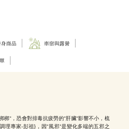
養身商品
車宿與露營
單
梆梆”，恐會對排毒抗疲勞的”肝臟”影響不小，梳
調理專家-彭祖}，因”風邪”是變化多端的五邪之