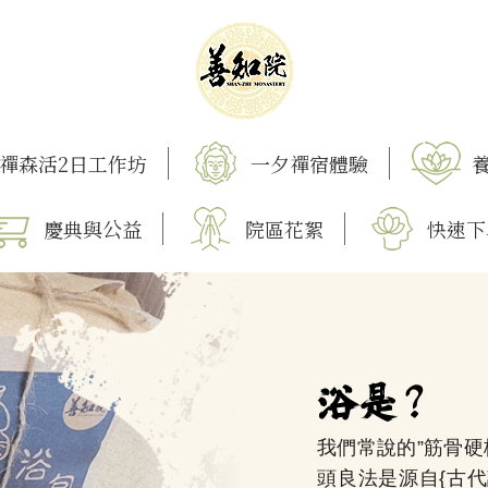
禪森活2日工作坊
一夕禪宿體驗
慶典與公益
院區花絮
快速下
我們常說的”筋骨硬
頭良法是源自{古代