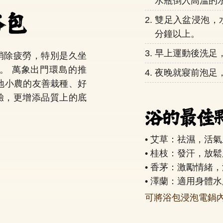
水瓶倒入高溫的
2.
雙足入盆浸泡，
分鐘以上。
3.
早上運動後洗足
消除疲勞，特別是久坐
。 萬象出門環島的推
4.
夜晚就寢前泡足
地小農的友善栽種、好
驗，更增添品質上的底
艾草：祛濕，活氣
桂枝：發汗，放鬆
香茅：激勵情緒，
澤蘭：適用身體水
可將浴包浸泡電鍋