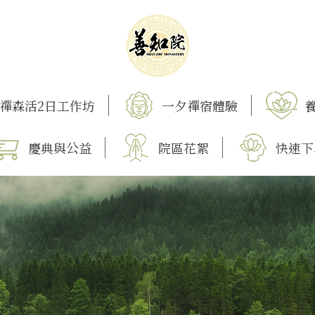
禪森活2日工作坊
一夕禪宿體驗
慶典與公益
院區花絮
快速下